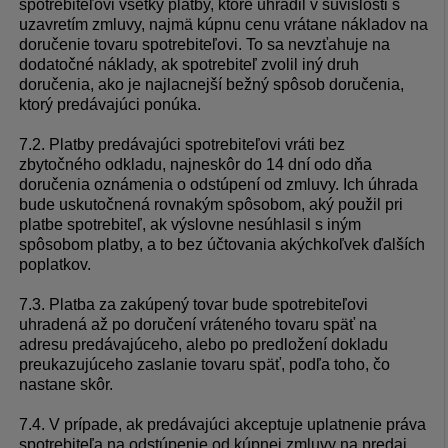
spotrebiteľovi všetky platby, ktoré uhradil v súvislosti s
uzavretím zmluvy, najmä kúpnu cenu vrátane nákladov na
doručenie tovaru spotrebiteľovi. To sa nevzťahuje na
dodatočné náklady, ak spotrebiteľ zvolil iný druh
doručenia, ako je najlacnejší bežný spôsob doručenia,
ktorý predávajúci ponúka.
7.2. Platby predávajúci spotrebiteľovi vráti bez
zbytočného odkladu, najneskôr do 14 dní odo dňa
doručenia oznámenia o odstúpení od zmluvy. Ich úhrada
bude uskutočnená rovnakým spôsobom, aký použil pri
platbe spotrebiteľ, ak výslovne nesúhlasil s iným
spôsobom platby, a to bez účtovania akýchkoľvek ďalších
poplatkov.
7.3. Platba za zakúpený tovar bude spotrebiteľovi
uhradená až po doručení vráteného tovaru späť na
adresu predávajúceho, alebo po predložení dokladu
preukazujúceho zaslanie tovaru späť, podľa toho, čo
nastane skôr.
7.4. V prípade, ak predávajúci akceptuje uplatnenie práva
spotrebiteľa na odstúpenie od kúpnej zmluvy na predaj