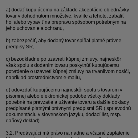
a) dodať kupujúcemu na základe akceptácie objednávky
tovar v dohodnutom množstve, kvalite a lehote, zabaliť
ho, alebo vybaviť na prepravu spôsobom potrebným na
jeho uchovanie a ochranu,
b) zabezpečiť, aby dodaný tovar spĺňal platné právne
predpisy SR,
c) bezodkladne po uzavretí kúpnej zmluvy, najneskôr
však spolu s dodaním tovaru poskytnúť kupujúcemu
potvrdenie o uzavretí kúpnej zmluvy na trvanlivom nosiči,
napríklad prostredníctvom e-mailu,
d) odovzdať kupujúcemu najneskôr spolu s tovarom v
písomnej alebo elektronickej podobe všetky doklady
potrebné na prevzatie a užívanie tovaru a ďalšie doklady
predpísané platnými právnymi predpismi SR ( sprievodnú
dokumentáciu v slovenskom jazyku, dodací list, resp.
daňový doklad).
3.2. Predávajúci má právo na riadne a včasné zaplatenie