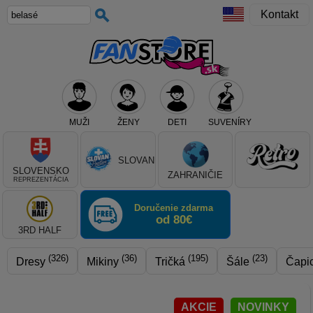
Kontakt
MUŽI
ŽENY
DETI
SUVENÍRY
Teraz vyberte klub, alebo typ výrobku
SLOVAN
SLOVENSKO
ZAHRANIČIE
REPREZENTÁCIA
Doručenie zdarma
od 80€
3RD HALF
(326)
(36)
(195)
(23)
Dresy
Mikiny
Tričká
Šále
Čapi
AKCIE
NOVINKY