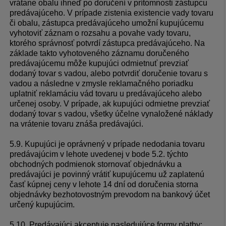
vrátane obalu ihneď po doručení v prítomnosti zástupcu
predávajúceho. V prípade zistenia existencie vady tovaru
či obalu, zástupca predávajúceho umožní kupujúcemu
vyhotoviť záznam o rozsahu a povahe vady tovaru,
ktorého správnosť potvrdí zástupca predávajúceho. Na
základe takto vyhotoveného záznamu doručeného
predávajúcemu môže kupujúci odmietnuť prevziať
dodaný tovar s vadou, alebo potvrdiť doručenie tovaru s
vadou a následne v zmysle reklamačného poriadku
uplatniť reklamáciu vád tovaru u predávajúceho alebo
určenej osoby. V prípade, ak kupujúci odmietne prevziať
dodaný tovar s vadou, všetky účelne vynaložené náklady
na vrátenie tovaru znáša predávajúci.
5.9. Kupujúci je oprávnený v prípade nedodania tovaru
predávajúcim v lehote uvedenej v bode 5.2. týchto
obchodných podmienok stornovať objednávku a
predávajúci je povinný vrátiť kupujúcemu už zaplatenú
časť kúpnej ceny v lehote 14 dní od doručenia storna
objednávky bezhotovostným prevodom na bankový účet
určený kupujúcim.
5.10.
Predávajúci akceptuje nasledujúce formy platby: