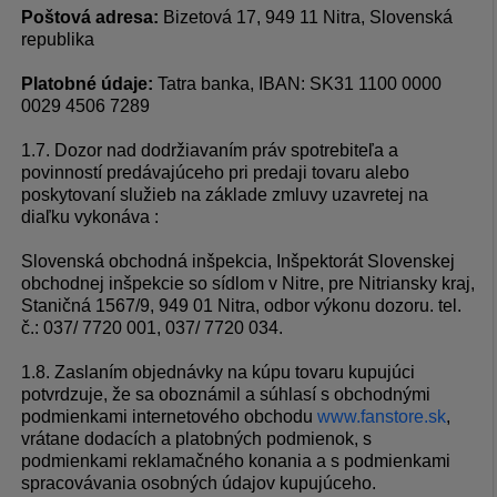
Poštová adresa:
Bizetová 17, 949 11 Nitra, Slovenská
republika
Platobné údaje:
Tatra banka, IBAN: SK31 1100 0000
0029 4506 7289
1.7. Dozor nad dodržiavaním práv spotrebiteľa a
povinností predávajúceho pri predaji tovaru alebo
poskytovaní služieb na základe zmluvy uzavretej na
diaľku vykonáva :
Slovenská obchodná inšpekcia, Inšpektorát Slovenskej
obchodnej inšpekcie so sídlom v Nitre, pre Nitriansky kraj,
Staničná 1567/9, 949 01 Nitra, odbor výkonu dozoru. tel.
č.: 037/ 7720 001, 037/ 7720 034.
1.8. Zaslaním objednávky na kúpu tovaru kupujúci
potvrdzuje, že sa oboznámil a súhlasí s obchodnými
podmienkami internetového obchodu
www.fanstore.sk
,
vrátane dodacích a platobných podmienok, s
podmienkami reklamačného konania a s podmienkami
spracovávania osobných údajov kupujúceho.