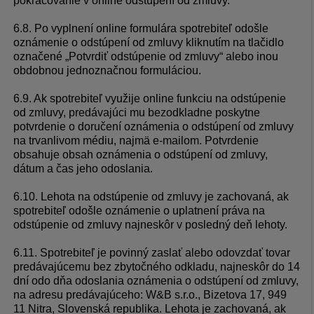
pokračovanie v online odstúpení od zmluvy.
6.8. Po vyplnení online formulára spotrebiteľ odošle
oznámenie o odstúpení od zmluvy kliknutím na tlačidlo
označené „Potvrdiť odstúpenie od zmluvy“ alebo inou
obdobnou jednoznačnou formuláciou.
6.9. Ak spotrebiteľ využije online funkciu na odstúpenie
od zmluvy, predávajúci mu bezodkladne poskytne
potvrdenie o doručení oznámenia o odstúpení od zmluvy
na trvanlivom médiu, najmä e-mailom. Potvrdenie
obsahuje obsah oznámenia o odstúpení od zmluvy,
dátum a čas jeho odoslania.
6.10. Lehota na odstúpenie od zmluvy je zachovaná, ak
spotrebiteľ odošle oznámenie o uplatnení práva na
odstúpenie od zmluvy najneskôr v posledný deň lehoty.
6.11. Spotrebiteľ je povinný zaslať alebo odovzdať tovar
predávajúcemu bez zbytočného odkladu, najneskôr do 14
dní odo dňa odoslania oznámenia o odstúpení od zmluvy,
na adresu predávajúceho: W&B s.r.o., Bizetova 17, 949
11 Nitra, Slovenská republika. Lehota je zachovaná, ak