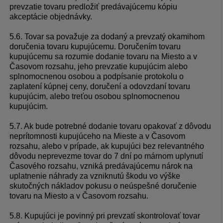
prevzatie tovaru predložiť predávajúcemu kópiu
akceptácie objednávky.
5.6. Tovar sa považuje za dodaný a prevzatý okamihom
doručenia tovaru kupujúcemu. Doručením tovaru
kupujúcemu sa rozumie dodanie tovaru na Miesto a v
Časovom rozsahu, jeho prevzatie kupujúcim alebo
splnomocnenou osobou a podpísanie protokolu o
zaplatení kúpnej ceny, doručení a odovzdaní tovaru
kupujúcim, alebo treťou osobou splnomocnenou
kupujúcim.
5.7. Ak bude potrebné dodanie tovaru opakovať z dôvodu
neprítomnosti kupujúceho na Mieste a v Časovom
rozsahu, alebo v prípade, ak kupujúci bez relevantného
dôvodu neprevezme tovar do 7 dní po márnom uplynutí
Časového rozsahu, vzniká predávajúcemu nárok na
uplatnenie náhrady za vzniknutú škodu vo výške
skutočných nákladov pokusu o neúspešné doručenie
tovaru na Miesto a v Časovom rozsahu.
5.8. Kupujúci je povinný pri prevzatí skontrolovať tovar