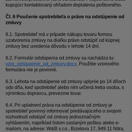
kupujúci kontaktovaný ohľadom doplatenia poštovného.
Čl. 6 Poučenie spotrebiteľa o práve na odstúpenie od
zmluvy
6.1. Spotrebiteľ má v prípade nákupu tovaru formou
uzatvorenia zmluvy na diaľku právo odstúpiť od kúpnej
zmluvy bez uvedenia dôvodu v lehote 14 dní.
6.2. Formulár odstúpenia od zmluvy sa nachádza tu:
vzor_odstupenie_od_zmluvy.docx
. Použitie vzorového
formulára nie je povinné.
6.3. Lehota na odstúpenie od zmluvy uplynie po 14 dňoch
odo dňa, keď spotrebiteľ alebo ním určená tretia osoba, s
výnimkou dopravcu, prevezme tovar.
6.4. Pri uplatnení práva na odstúpenie od zmluvy je
spotrebiteľ povinný informovať predávajúceho o svojom
rozhodnutí odstúpiť od zmluvy jednoznačným
vyhlásením, napríklad listom zaslaným poštou alebo e-
mailom, na adrese: W&B s.r.o., Bizetova 17, 949 11 Nitra,