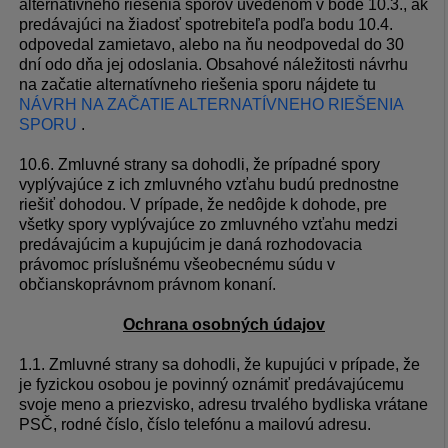
alternatívneho riešenia sporov uvedenom v bode 10.3., ak
predávajúci na žiadosť spotrebiteľa podľa bodu 10.4.
odpovedal zamietavo, alebo na ňu neodpovedal do 30
dní odo dňa jej odoslania. Obsahové náležitosti návrhu
na začatie alternatívneho riešenia sporu nájdete tu
NÁVRH NA ZAČATIE ALTERNATÍVNEHO RIEŠENIA
SPORU
.
10.6. Zmluvné strany sa dohodli, že prípadné spory
vyplývajúce z ich zmluvného vzťahu budú prednostne
riešiť dohodou. V prípade, že nedôjde k dohode, pre
všetky spory vyplývajúce zo zmluvného vzťahu medzi
predávajúcim a kupujúcim je daná rozhodovacia
právomoc príslušnému všeobecnému súdu v
občianskoprávnom právnom konaní.
Ochrana osobných údajov
1.1. Zmluvné strany sa dohodli, že kupujúci v prípade, že
je fyzickou osobou je povinný oznámiť predávajúcemu
svoje meno a priezvisko, adresu trvalého bydliska vrátane
PSČ, rodné číslo, číslo telefónu a mailovú adresu.