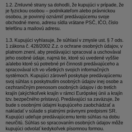
1.2. Zmluvné strany sa dohodli, že kupujúci v prípade, že
je fyzickou osobou – podnikateľom alebo právnickou
osobou, je povinný oznámiť predávajúcemu svoje
obchodné meno, adresu sídla vrátane PSČ, IČO, číslo
telefónu a mailovú adresu.
1.3. Kupujúci vyhlasuje, že súhlasí v zmysle ust. § 7 ods.
1 zákona č. 428/2002 Z.z. o ochrane osobných údajov, v
platnom znení, aby predávajúci spracoval a uschovával
jeho osobné údaje, najmä tie, ktoré sú uvedené vyššie
a/alebo ktoré sú potrebné pri činnosti predávajúceho a
spracovával ich vo všetkých svojich informačných
systémoch. Kupujúci zároveň poskytuje predávajúcemu
svoj súhlas s poskytnutím osobných údajov inej osobe a
cezhraničným prenosom osobných údajov i do tretích
krajín (akýchkoľvek krajín v rámci Európskej únii a krajín
tzv. bezpečného prístavu). Predávajúci sa zaväzuje, že
bude s osobnými údajmi kupujúceho zaobchádzať a
nakladať v súlade s platnými právnymi predpismi SR.
Kupujúci udeľuje predávajúcemu tento súhlas na dobu
neurčitú. Súhlas so spracovaním osobných údajov môže
kupujúci odvolať kedykoľvek písomnou formou.