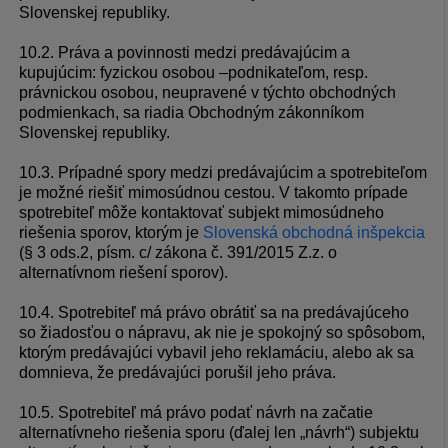
Slovenskej republiky.
10.2. Práva a povinnosti medzi predávajúcim a
kupujúcim: fyzickou osobou –podnikateľom, resp.
právnickou osobou, neupravené v týchto obchodných
podmienkach, sa riadia Obchodným zákonníkom
Slovenskej republiky.
10.3. Prípadné spory medzi predávajúcim a spotrebiteľom
je možné riešiť mimosúdnou cestou. V takomto prípade
spotrebiteľ môže kontaktovať subjekt mimosúdneho
riešenia sporov, ktorým je
Slovenská obchodná inšpekcia
(§ 3 ods.2, písm. c/ zákona č. 391/2015 Z.z. o
alternatívnom riešení sporov).
10.4. Spotrebiteľ má právo obrátiť sa na predávajúceho
so žiadosťou o nápravu, ak nie je spokojný so spôsobom,
ktorým predávajúci vybavil jeho reklamáciu, alebo ak sa
domnieva, že predávajúci porušil jeho práva.
10.5. Spotrebiteľ má právo podať návrh na začatie
alternatívneho riešenia sporu (ďalej len „návrh“) subjektu