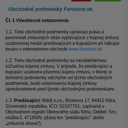
Obchodné podmienky Fanstore.sk
Čl. 1 Všeobecné ustanovenia
1.1. Tieto obchodné podmienky upravujú práva a
povinnosti zmluvných strán vyplývajúce z kúpnej zmluvy
uzatvorenej medzi predávajúcim a kupujúcim pri nákupe
tovaru v internetovom obchode
www.fanstore.sk
1.2. Tieto obchodné podmienky sú neoddeliteľnou
súčasťou kúpnej zmluvy. V prípade, že predávajúci a
kupujúci uzatvoria písomnú kúpnu zmluvu, v ktorej si
dohodnú podmienky odchylne od týchto obchodných
podmienok, budú ustanovenia kúpnej zmluvy
uprednostnené pred týmito obchodnými podmienkami.
1.3.
Predávajúci
: W&B s.r.o., Bizetova 17, 94911 Nitra,
Slovenská republika, IČO: 52107701, zapísaná v
Obchodnom registri Okresného súdu Nitra, Oddiel: Sro,
vložka č. 47195/N, (ďalej len "predávajúci" alebo
„zmluvná strana“).