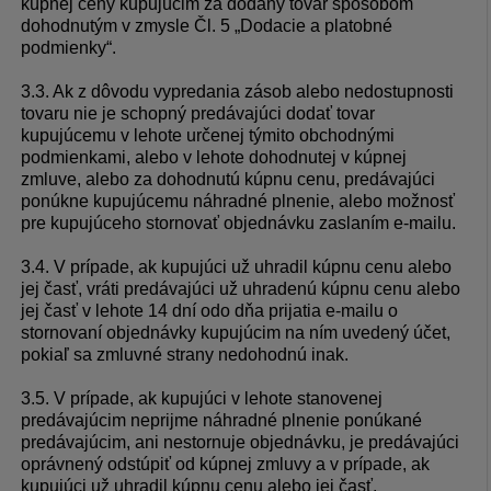
kúpnej ceny kupujúcim za dodaný tovar spôsobom
dohodnutým v zmysle Čl. 5 „Dodacie a platobné
podmienky“.
3.3. Ak z dôvodu vypredania zásob alebo nedostupnosti
tovaru nie je schopný predávajúci dodať tovar
kupujúcemu v lehote určenej týmito obchodnými
podmienkami, alebo v lehote dohodnutej v kúpnej
zmluve, alebo za dohodnutú kúpnu cenu, predávajúci
ponúkne kupujúcemu náhradné plnenie, alebo možnosť
pre kupujúceho stornovať objednávku zaslaním e-mailu.
3.4. V prípade, ak kupujúci už uhradil kúpnu cenu alebo
jej časť, vráti predávajúci už uhradenú kúpnu cenu alebo
jej časť v lehote 14 dní odo dňa prijatia e-mailu o
stornovaní objednávky kupujúcim na ním uvedený účet,
pokiaľ sa zmluvné strany nedohodnú inak.
3.5. V prípade, ak kupujúci v lehote stanovenej
predávajúcim neprijme náhradné plnenie ponúkané
predávajúcim, ani nestornuje objednávku, je predávajúci
oprávnený odstúpiť od kúpnej zmluvy a v prípade, ak
kupujúci už uhradil kúpnu cenu alebo jej časť,