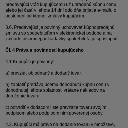
predávajúci vráti kupujúcemu už uhradenú kúpnu cenu
alebo jej časť v lehote 14 dní odo dňa prijatia e-mailu o
odstúpení od kúpnej zmluvy kupujúcim.
3.6. Predávajúci je povinný uchovávať kúpnopredajnú
zmluvu so spotrebiteľom v elektronickej podobe a na
základe písomnej požiadavky spotrebiteľa ju sprístupniť.
Čl. 4 Práva a povinnosti kupujúceho
4.1 Kupujúci je povinný:
a) prevziať objednaný a dodaný tovar,
b) zaplatiť predávajúcemu dohodnutú kúpnu cenu v
dohodnutej lehote splatnosti vrátane nákladov na
doručenie tovaru,
c) potvrdiť v dodacom liste prevzatie tovaru svojím
podpisom alebo podpisom ním poverenej osoby.
4.2. Kupujúci má právo na dodanie tovaru v množstve,