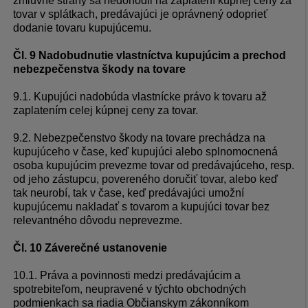
zmluvné strany sa nedohodli na zaplatení kúpnej ceny za
tovar v splátkach, predávajúci je oprávnený odoprieť
dodanie tovaru kupujúcemu.
Čl. 9 Nadobudnutie vlastníctva kupujúcim a prechod
nebezpečenstva škody na tovare
9.1. Kupujúci nadobúda vlastnícke právo k tovaru až
zaplatením celej kúpnej ceny za tovar.
9.2. Nebezpečenstvo škody na tovare prechádza na
kupujúceho v čase, keď kupujúci alebo splnomocnená
osoba kupujúcim prevezme tovar od predávajúceho, resp.
od jeho zástupcu, povereného doručiť tovar, alebo keď
tak neurobí, tak v čase, keď predávajúci umožní
kupujúcemu nakladať s tovarom a kupujúci tovar bez
relevantného dôvodu neprevezme.
Čl. 10 Záverečné ustanovenie
10.1. Práva a povinnosti medzi predávajúcim a
spotrebiteľom, neupravené v týchto obchodných
podmienkach sa riadia Občianskym zákonníkom