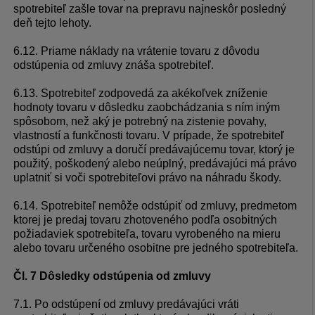
spotrebiteľ zašle tovar na prepravu najneskôr posledný
deň tejto lehoty.
6.12. Priame náklady na vrátenie tovaru z dôvodu
odstúpenia od zmluvy znáša spotrebiteľ.
6.13. Spotrebiteľ zodpovedá za akékoľvek zníženie
hodnoty tovaru v dôsledku zaobchádzania s ním iným
spôsobom, než aký je potrebný na zistenie povahy,
vlastností a funkčnosti tovaru. V prípade, že spotrebiteľ
odstúpi od zmluvy a doručí predávajúcemu tovar, ktorý je
použitý, poškodený alebo neúplný, predávajúci má právo
uplatniť si voči spotrebiteľovi právo na náhradu škody.
6.14. Spotrebiteľ nemôže odstúpiť od zmluvy, predmetom
ktorej je predaj tovaru zhotoveného podľa osobitných
požiadaviek spotrebiteľa, tovaru vyrobeného na mieru
alebo tovaru určeného osobitne pre jedného spotrebiteľa.
Čl. 7 Dôsledky odstúpenia od zmluvy
7.1. Po odstúpení od zmluvy predávajúci vráti