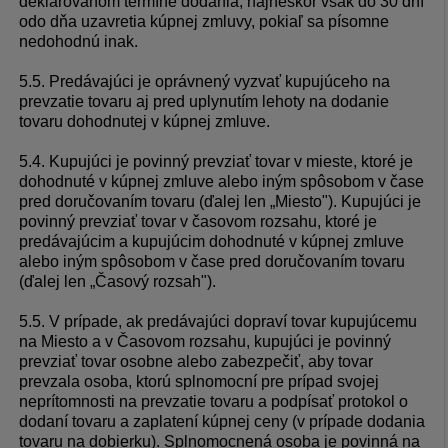
deklarovanom termíne dodania, najneskôr však do 30 dní
odo dňa uzavretia kúpnej zmluvy, pokiaľ sa písomne
nedohodnú inak.
5.5. Predávajúci je oprávnený vyzvať kupujúceho na
prevzatie tovaru aj pred uplynutím lehoty na dodanie
tovaru dohodnutej v kúpnej zmluve.
5.4. Kupujúci je povinný prevziať tovar v mieste, ktoré je
dohodnuté v kúpnej zmluve alebo iným spôsobom v čase
pred doručovaním tovaru (ďalej len „Miesto"). Kupujúci je
povinný prevziať tovar v časovom rozsahu, ktoré je
predávajúcim a kupujúcim dohodnuté v kúpnej zmluve
alebo iným spôsobom v čase pred doručovaním tovaru
(ďalej len „Časový rozsah").
5.5. V prípade, ak predávajúci dopraví tovar kupujúcemu
na Miesto a v Časovom rozsahu, kupujúci je povinný
prevziať tovar osobne alebo zabezpečiť, aby tovar
prevzala osoba, ktorú splnomocní pre prípad svojej
neprítomnosti na prevzatie tovaru a podpísať protokol o
dodaní tovaru a zaplatení kúpnej ceny (v prípade dodania
tovaru na dobierku). Splnomocnená osoba je povinná na