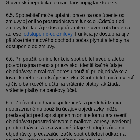
Slovenská republika, e-mail: fanshop@fanstore.sk.
6.5. Spotrebiteľ môže uplatniť právo na odstúpenie od
zmluvy aj online prostredníctvom funkcie „Odstúpiť od
zmluvy tu“, ktorá je dostupná v internetovom obchode na
adrese:
odstupenie-od-zmluvy
. Funkcia je dostupná aj v
pätičke internetového obchodu počas plynutia lehoty na
odstúpenie od zmluvy.
6.6. Pri použití online funkcie spotrebiteľ uvedie alebo
potvrdí najmä meno a priezvisko, identifikačné údaje
objednávky, e-mailovú adresu použitú pri objednávke a
tovar, ktorého sa odstúpenie týka. Spotrebiteľ môže uviesť
aj číslo bankového účtu na vrátenie platby, ak žiada
vrátenie platby na bankový účet.
6.7. Z dôvodu ochrany spotrebiteľa a predchádzania
neoprávnenému použitiu údajov objednávky môže
predávajúci pred sprístupnením online formulára overiť
objednávku prostredníctvom e-mailovej adresy uvedenej
pri objednávke. Ak sa zadané údaje zhodujú s údajmi
objednávky, predávajúci zašle spotrebiteľovi odkaz na