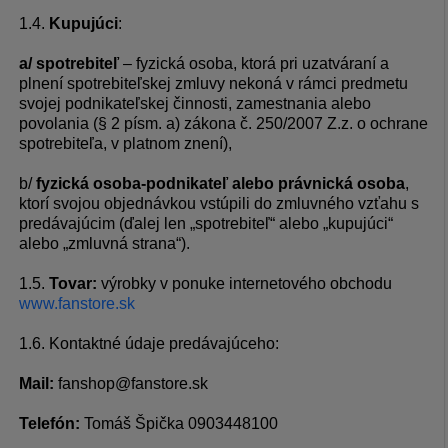
1.4.
Kupujúci
:
a/
spotrebiteľ
– fyzická osoba, ktorá pri uzatváraní a
plnení spotrebiteľskej zmluvy nekoná v rámci predmetu
svojej podnikateľskej činnosti, zamestnania alebo
povolania (§ 2 písm. a) zákona č. 250/2007 Z.z. o ochrane
spotrebiteľa, v platnom znení),
b/
fyzická osoba-podnikateľ alebo právnická osoba
,
ktorí svojou objednávkou vstúpili do zmluvného vzťahu s
predávajúcim (ďalej len „spotrebiteľ“ alebo „kupujúci“
alebo „zmluvná strana“).
1.5.
Tovar:
výrobky v ponuke internetového obchodu
www.fanstore.sk
1.6. Kontaktné údaje predávajúceho:
Mail:
fanshop@fanstore.sk
Telefón:
Tomáš Špička 0903448100