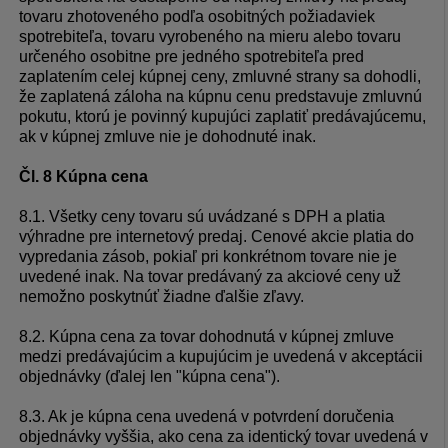
tovaru zhotoveného podľa osobitných požiadaviek
spotrebiteľa, tovaru vyrobeného na mieru alebo tovaru
určeného osobitne pre jedného spotrebiteľa pred
zaplatením celej kúpnej ceny, zmluvné strany sa dohodli,
že zaplatená záloha na kúpnu cenu predstavuje zmluvnú
pokutu, ktorú je povinný kupujúci zaplatiť predávajúcemu,
ak v kúpnej zmluve nie je dohodnuté inak.
Čl. 8 Kúpna cena
8.1. Všetky ceny tovaru sú uvádzané s DPH a platia
výhradne pre internetový predaj. Cenové akcie platia do
vypredania zásob, pokiaľ pri konkrétnom tovare nie je
uvedené inak. Na tovar predávaný za akciové ceny už
nemožno poskytnúť žiadne ďalšie zľavy.
8.2. Kúpna cena za tovar dohodnutá v kúpnej zmluve
medzi predávajúcim a kupujúcim je uvedená v akceptácii
objednávky (ďalej len "kúpna cena").
8.3. Ak je kúpna cena uvedená v potvrdení doručenia
objednávky vyššia, ako cena za identický tovar uvedená v