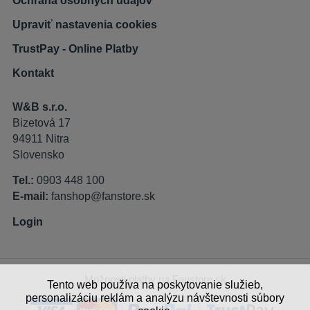
Ochrana osobných údajov
Upraviť nastavenia cookies
TrustPay - Online Platby
Kontakt
W&B s.r.o.
Bizetová 17
94911 Nitra
Slovensko
Tel.:
0903 448 100
E-mail:
fanshop@fanstore.sk
Login
Možnosti platby na Fanstore.sk
Tento web používa na poskytovanie služieb,
personalizáciu reklám a analýzu návštevnosti súbory