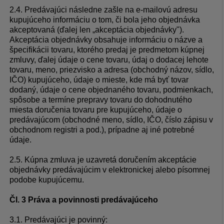
2.4. Predávajúci následne zašle na e-mailovú adresu
kupujúceho informáciu o tom, či bola jeho objednávka
akceptovaná (ďalej len „akceptácia objednávky").
Akceptácia objednávky obsahuje informáciu o názve a
špecifikácii tovaru, ktorého predaj je predmetom kúpnej
zmluvy, ďalej údaje o cene tovaru, údaj o dodacej lehote
tovaru, meno, priezvisko a adresa (obchodný názov, sídlo,
IČO) kupujúceho, údaje o mieste, kde má byť tovar
dodaný, údaje o cene objednaného tovaru, podmienkach,
spôsobe a termíne prepravy tovaru do dohodnutého
miesta doručenia tovaru pre kupujúceho, údaje o
predávajúcom (obchodné meno, sídlo, IČO, číslo zápisu v
obchodnom registri a pod.), prípadne aj iné potrebné
údaje.
2.5. Kúpna zmluva je uzavretá doručením akceptácie
objednávky predávajúcim v elektronickej alebo písomnej
podobe kupujúcemu.
Čl. 3 Práva a povinnosti predávajúceho
3.1. Predávajúci je povinný: