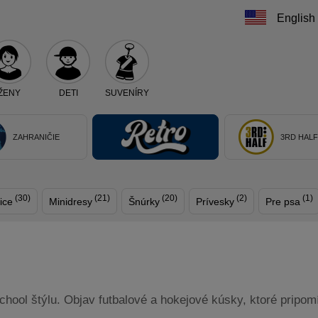
English
ŽENY
DETI
SUVENÍRY
Teraz vyberte klub, alebo typ výrobku
ZAHRANIČIE
3RD HAL
(30)
(21)
(20)
(2)
(1)
ice
Minidresy
Šnúrky
Prívesky
Pre psa
 school štýlu. Objav futbalové a hokejové kúsky, ktoré pripom