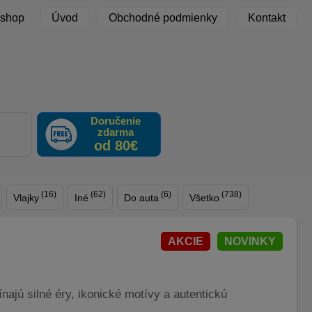
 shop
Úvod
Obchodné podmienky
Kontakt
Doručenie
zdarma
F
od 80€
(16)
(62)
(6)
(738)
Vlajky
Iné
Do auta
Všetko
AKCIE
NOVINKY
ínajú silné éry, ikonické motívy a autentickú