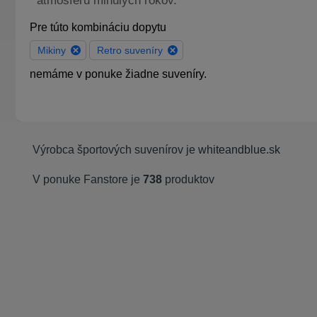
atmosféru minulých rokov.
Pre túto kombináciu dopytu
Mikiny
Retro suveníry
nemáme v ponuke žiadne suveníry.
Výrobca športových suvenírov je
whiteandblue.sk
V ponuke Fanstore je
738
produktov