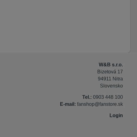
W&B s.r.o.
Bizetová 17
94911 Nitra
Slovensko
Tel.:
0903 448 100
E-mail:
fanshop@fanstore.sk
Login