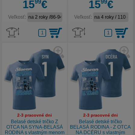
15
99
€
15
99
€
Veľkosť:
Veľkosť:
2-3 pracovné dni
2-3 pracovné dni
Belasé detské tričko Z
Belasé detské tričko
OTCA NA SYNA-BELASÁ
BELASÁ RODINA - Z OTCA
RODINA s vlastným menom
NA DCÉRU s vlastným