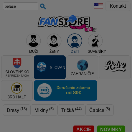
Kontakt
MUŽI
ŽENY
DETI
SUVENÍRY
Teraz vyberte klub, alebo typ výrobku
SLOVAN
SLOVENSKO
ZAHRANIČIE
REPREZENTÁCIA
Doručenie zdarma
od 80€
3RD HALF
(13)
(5)
(44)
(8)
Dresy
Mikiny
Tričká
Čapice
AKCIE
NOVINKY