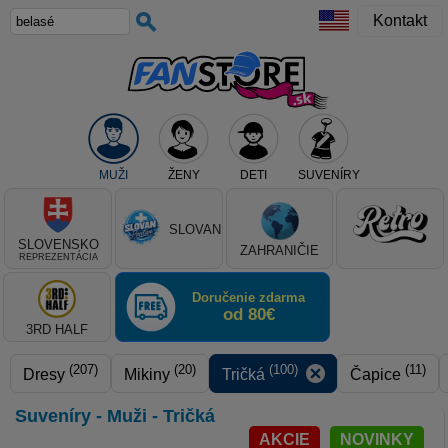
Kontakt
MUŽI
ŽENY
DETI
SUVENÍRY
Teraz vyberte klub, alebo typ výrobku
SLOVAN
SLOVENSKO
ZAHRANIČIE
REPREZENTÁCIA
Doručenie zdarma
od 80€
3RD HALF
(207)
(20)
(100)
(11)
Dresy
Mikiny
Tričká
Čapice
Suveníry - Muži - Tričká
AKCIE
NOVINKY