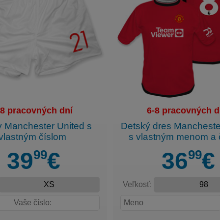
-8 pracovných dní
6-8 pracovných d
y Manchester United s
Detský dres Mancheste
vlastným číslom
s vlastným menom a 
99
99
39
€
36
€
Veľkosť: