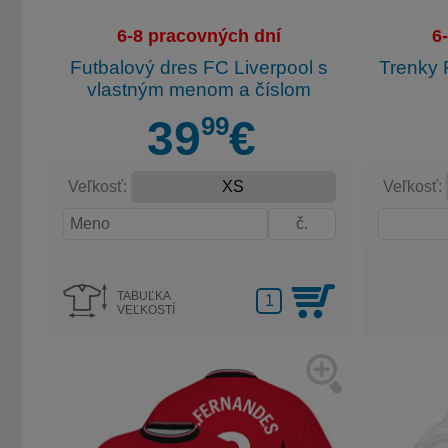
6-8 pracovných dní
6
Futbalový dres FC Liverpool s
Trenky 
vlastným menom a číslom
99
39
€
Veľkosť:
Veľkosť:
TABUĽKA
VEĽKOSTÍ