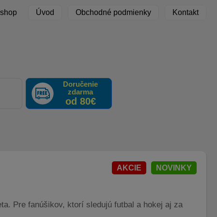
 shop
Úvod
Obchodné podmienky
Kontakt
Doručenie
zdarma
F
od 80€
AKCIE
NOVINKY
 Pre fanúšikov, ktorí sledujú futbal a hokej aj za