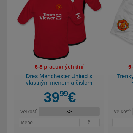
6-8 pracovných dní
6
Dres Manchester United s
Trenk
vlastným menom a číslom
99
39
€
Veľkosť:
Veľkosť: