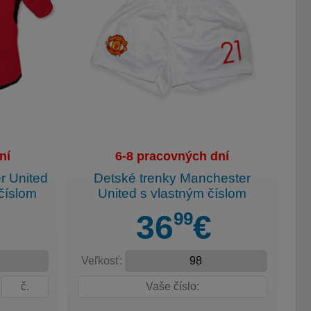
ní
6-8 pracovných dní
r United
Detské trenky Manchester
číslom
United s vlastným číslom
99
36
€
Veľkosť: