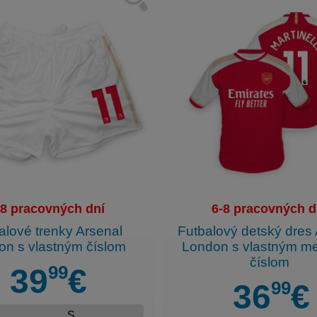
-8 pracovných dní
6-8 pracovných d
alové trenky Arsenal
Futbalový detský dres
on s vlastným číslom
London s vlastným m
číslom
99
39
€
99
36
€