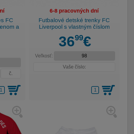
ní
6-8 pracovných dní
es FC
Futbalové detské trenky FC
menom a
Liverpool s vlastným číslom
99
36
€
Veľkosť: