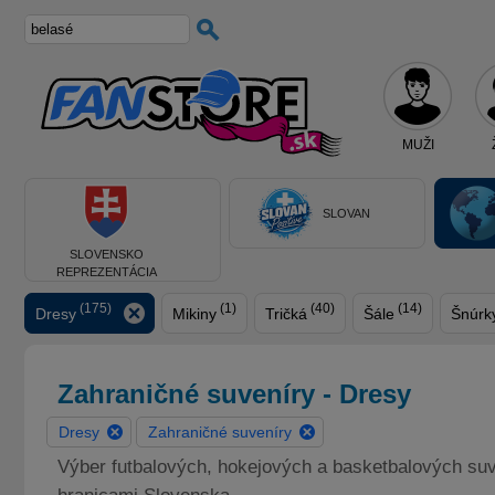
MUŽI
SLOVAN
SLOVENSKO
REPREZENTÁCIA
(175)
(1)
(40)
(14)
Dresy
Mikiny
Tričká
Šále
Šnúrk
Zahraničné suveníry - Dresy
Dresy
Zahraničné suveníry
Výber futbalových, hokejových a basketbalových suven