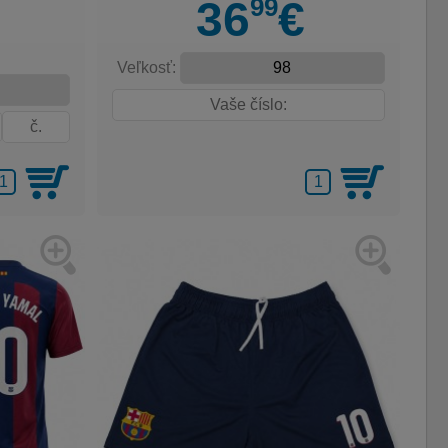
99
36
€
Veľkosť: