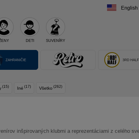
English
ŽENY
DETI
SUVENÍRY
Teraz vyberte klub, alebo typ výrobku
ZAHRANIČIE
3RD HAL
(15)
(17)
(262)
y
Iné
Všetko
írov inšpirovaných klubmi a reprezentáciami z celého sveta.