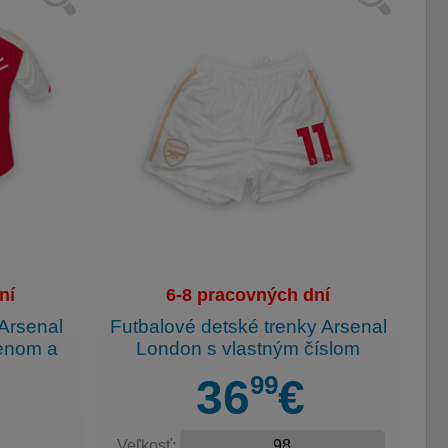
ní
6-8 pracovných dní
 Arsenal
Futbalové detské trenky Arsenal
enom a
London s vlastným číslom
99
36
€
Veľkosť: