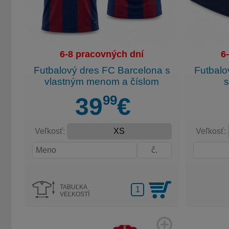
6-8 pracovných dní
6
Futbalový dres FC Barcelona s
Futbalo
vlastným menom a číslom
s
99
39
€
Veľkosť:
Veľkosť:
TABUĽKA
VEĽKOSTÍ