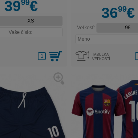
99
39
€
99
36
€
Veľkosť:
TABUĽKA
VEĽKOSTÍ