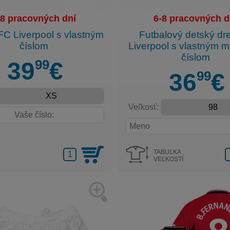
-8 pracovných dní
6-8 pracovných d
FC Liverpool s vlastným
Futbalový detský dr
číslom
Liverpool s vlastným 
číslom
99
39
€
99
36
€
Veľkosť:
TABUĽKA
VEĽKOSTÍ