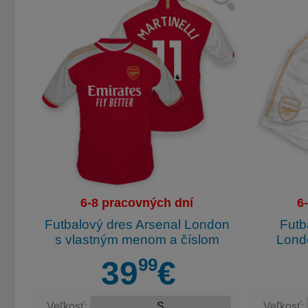
6-8 pracovných dní
6
Futbalový dres Arsenal London
Futb
s vlastným menom a číslom
Lond
99
39
€
Veľkosť:
Veľkosť: