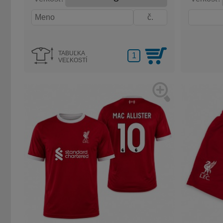
TABUĽKA
VEĽKOSTÍ