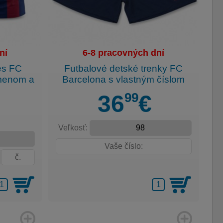
ní
6-8 pracovných dní
es FC
Futbalové detské trenky FC
 menom a
Barcelona s vlastným číslom
99
36
€
Veľkosť: